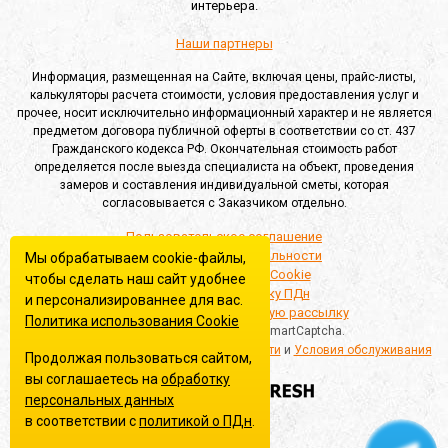
интерьера.
Наши партнеры
Информация, размещенная на Сайте, включая цены, прайс-листы,
калькуляторы расчета стоимости, условия предоставления услуг и
прочее, носит исключительно информационный характер и не является
предметом договора публичной оферты в соответствии со ст. 437
Гражданского кодекса РФ. Окончательная стоимость работ
определяется после выезда специалиста на объект, проведения
замеров и составления индивидуальной сметы, которая
согласовывается с Заказчиком отдельно.
Пользовательское соглашение
Политика конфиденциальности
Мы обрабатываем cookie-файлы,
Политика обработки Cookie
чтобы сделать наш сайт удобнее
Согласие на обработку ПДн
и персонализированнее для вас.
Согласие на информационную рассылку
Политика использования Сookie
Этот сайт защищён Yandex SmartCaptcha.
Применяются
Политика конфиденциальности
и
Условия обслуживания
Продолжая пользоваться сайтом,
вы соглашаетесь на
обработку
Создание сайта
персональных данных
в соответствии с
политикой о ПДн
.