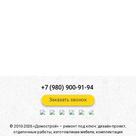
Ознакомлен(а) с
политикой конфиденциальности
*
Согласен(-на) на
обработку персональных данных
*
Согласен(-на) на получение
информационной и рекламной
рассылок
*
Отправить
+7 (980) 900-91-94
Заказать звонок
© 2010-2026 «Домострой» –
ремонт под ключ: дизайн-проект,
отделочные работы,
изготовление мебели,
комплектация