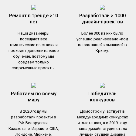
Ремонт в тренде >10
Разработали > 1000
лет
дизайн-проектов
Наши дизайнеры
Более 300 из них было
посещают все
успешно реализовано «под
тематические выставки и
ключ» нашей компанией в
проходят дополнительное
Крыму.
обучение, поэтому мы
создаем только
современные проекты.
Работаем по всему
Победитель
миру
конкурсов
В 2020 году мы
Домострой участвует в
разработали проекты в
международных конкурсах
РФ, Белоруcсии,
и выставках, а в 2019 году
Казахстане, Израиле, США,
наша дизайн-студия стала
Лондоне, Мюнхене.
лучшей студией дизайна