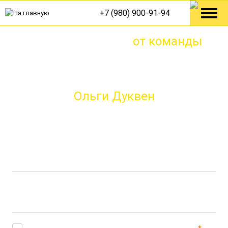
+7 (980) 900-91-94
Дизайн квартиры
от команды
председателя Союза Дизайнеров и
Архитекторов в Крыму
Ольги Дуквен
Покажем готовые объекты которые вас удивят.
Записывайтесь на экскурсию