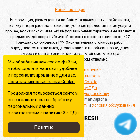
Наши партнеры
Информация, размещенная на Сайте, включая цены, прайс-листы,
калькуляторы расчета стоимости, условия предоставления услуг и
прочее, носит исключительно информационный характер и не является
предметом договора публичной оферты в соответствии со ст. 437
Гражданского кодекса РФ. Окончательная стоимость работ
определяется после выезда специалиста на объект, проведения
замеров и составления индивидуальной сметы, которая
согласовывается с Заказчиком отдельно.
Мы обрабатываем cookie-файлы,
чтобы сделать наш сайт удобнее
Пользовательское соглашение
и персонализированнее для вас.
Политика конфиденциальности
Политика использования Сookie
Политика обработки Cookie
Согласие на обработку ПДн
Продолжая пользоваться сайтом,
Согласие на информационную рассылку
вы соглашаетесь на
обработку
Этот сайт защищён Yandex SmartCaptcha.
Применяются
Политика конфиденциальности
и
Условия обслуживания
персональных данных
в соответствии с
политикой о ПДн
.
Создание сайта
Понятно