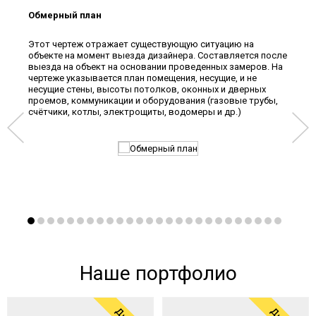
Обмерный план
Пла
Этот чертеж отражает существующую ситуацию на
Разр
объекте на момент выезда дизайнера. Составляется после
коли
выезда на объект на основании проведенных замеров. На
мебе
чертеже указывается план помещения, несущие, и не
план
несущие стены, высоты потолков, оконных и дверных
расс
проемов, коммуникации и оборудования (газовые трубы,
внос
счётчики, котлы, электрощиты, водомеры и др.)
выби
друг
вари
Наше портфолио