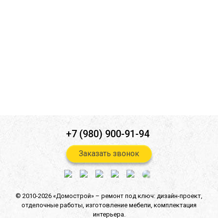
Ознакомлен(а) с
политикой конфиденциальности
*
Согласен(-на) на
обработку персональных данных
*
Согласен(-на) на получение
информационной и рекламной
рассылок
*
Отправить
+7 (980) 900-91-94
Заказать звонок
© 2010-2026 «Домострой» –
ремонт под ключ: дизайн-проект,
отделочные работы,
изготовление мебели,
комплектация
интерьера.