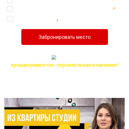
Ознакомлен(а) с
политикой конфиденциальности
*
Согласен(-на) на
обработку персональных данных
*
Согласен(-на) на получение
информационной и
рекламной рассылок
*
Забронировать место
лучшая ремонтно-строительная компания*
по версии всероссийской премии лидер года
Дизайн-проект онлайн в любой точке мира