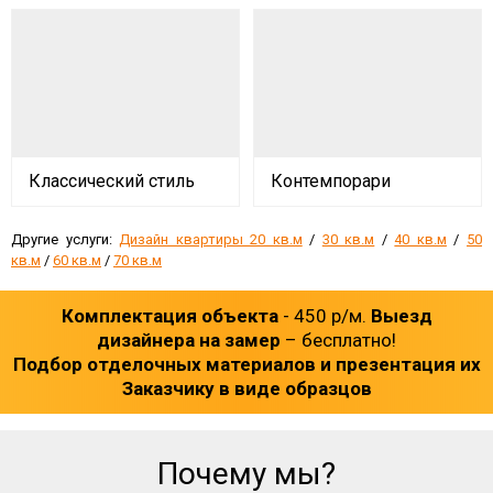
Классический стиль
Контемпорари
Другие услуги:
Дизайн квартиры 20 кв.м
/
30 кв.м
/
40 кв.м
/
50
кв.м
/
60 кв.м
/
70 кв.м
Комплектация объекта
- 450 р/м.
Выезд
дизайнера на замер
– бесплатно!
Подбор отделочных материалов и презентация их
Заказчику в виде образцов
Почему мы?