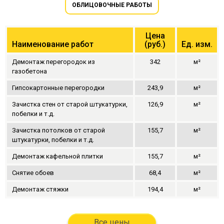
ОБЛИЦОВОЧНЫЕ РАБОТЫ
Цена
Наименование работ
(руб.)
Ед. изм.
Демонтаж перегородок из
342
м²
газобетона
Гипсокартонные перегородки
243,9
м²
Зачистка стен от старой штукатурки,
126,9
м²
побелки и т.д.
Зачистка потолков от старой
155,7
м²
штукатурки, побелки и т.д.
Демонтаж кафельной плитки
155,7
м²
Снятие обоев
68,4
м²
Демонтаж стяжки
194,4
м²
Все цены