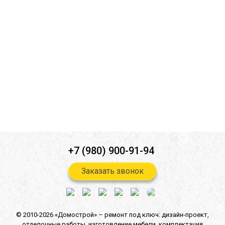
Ознакомлен(а) с
политикой конфиденциальности
*
Согласен(-на) на
обработку персональных данных
*
Согласен(-на) на получение
информационной и рекламной
рассылок
*
Отправить
+7 (980) 900-91-94
Заказать звонок
© 2010-2026 «Домострой» –
ремонт под ключ: дизайн-проект,
отделочные работы,
изготовление мебели,
комплектация