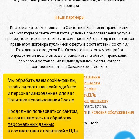
интерьера.
Наши партнеры
Информация, размещенная на Сайте, включая цены, прайс-листы,
калькуляторы расчета стоимости, условия предоставления услуг и
прочее, носит исключительно информационный характер и не является
предметом договора публичной оферты в соответствии со ст. 437
Гражданского кодекса РФ. Окончательная стоимость работ
определяется после выезда специалиста на объект, проведения
замеров и составления индивидуальной сметы, которая
согласовывается с Заказчиком отдельно.
Пользовательское соглашение
Мы обрабатываем cookie-файлы,
Политика конфиденциальности
чтобы сделать наш сайт удобнее
Политика обработки Cookie
и персонализированнее для вас.
Согласие на обработку ПДн
Политика использования Сookie
Согласие на информационную рассылку
Этот сайт защищён Yandex SmartCaptcha.
Продолжая пользоваться сайтом,
Применяются
Политика конфиденциальности
и
Условия обслуживания
вы соглашаетесь на
обработку
Создание сайта
персональных данных
в соответствии с
политикой о ПДн
.