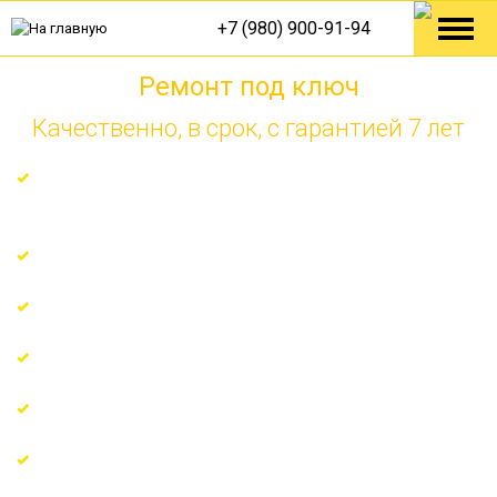
+7 (980) 900-91-94
Ремонт под ключ
Качественно, в срок, с гарантией 7 лет
Ремонт по технологическим решениям от Knauf,
Tece, Danfoss
Гарантия на все виды работ 7 лет
Поэтапная оплата по факту
Узкопрофильные мастера с многолетним опытом
Регулярные отчёты о ходе ремонта
Еженедельные отчеты