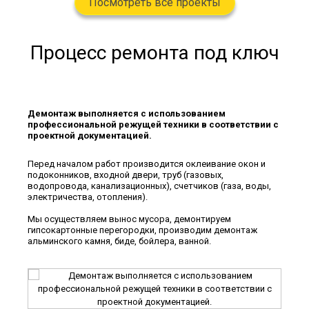
Посмотреть все проекты
Процесс ремонта под ключ
Демонтаж выполняется с использованием
Дем
профессиональной режущей техники в соответствии с
проф
проектной документацией.
прое
м
Перед началом работ производится оклеивание окон и
Пере
подоконников, входной двери, труб (газовых,
подо
ы,
водопровода, канализационных), счетчиков (газа, воды,
водо
электричества, отопления).
элек
о
Мы осуществляем вынос мусора, демонтируем
Мы о
гипсокартонные перегородки, производим демонтаж
гипс
ры с
альминского камня, биде, бойлера, ванной.
альм
 на