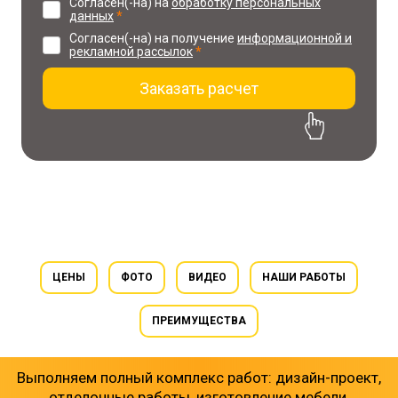
Согласен(-на) на
обработку персональных
данных
*
Согласен(-на) на получение
информационной и
рекламной рассылок
*
Заказать расчет
30% скидка на проект
при заказе ремонта
ЦЕНЫ
ФОТО
ВИДЕО
НАШИ РАБОТЫ
ПРЕИМУЩЕСТВА
Выполняем полный комплекс работ: дизайн-проект,
отделочные работы, изготовление мебели,