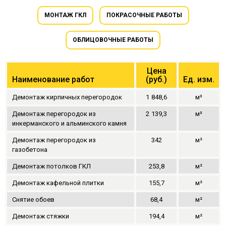
МОНТАЖ ГКЛ
ПОКРАСОЧНЫЕ РАБОТЫ
ОБЛИЦОВОЧНЫЕ РАБОТЫ
Цена
Наименование работ
(руб.)
Ед. изм.
Демонтаж кирпичных перегородок
1
848,6
м³
Демонтаж перегородок из
2
139,3
м³
инкерманского и альминского камня
Демонтаж перегородок из
342
м²
газобетона
Демонтаж потолков ГКЛ
253,8
м²
Демонтаж кафельной плитки
155,7
м²
Снятие обоев
68,4
м²
Демонтаж стяжки
194,4
м²