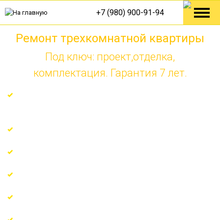
+7 (980) 900-91-94
Ремонт трехкомнатной квартиры
Под ключ: проект,отделка,
комплектация. Гарантия 7 лет.
Ремонт по технологическим решениям от Knauf,
Tece, Danfoss
Гарантия на все виды работ 7 лет
Поэтапная оплата по факту
Узкопрофильные мастера с многолетним опытом
Регулярные отчёты о ходе ремонта
Еженедельные отчеты