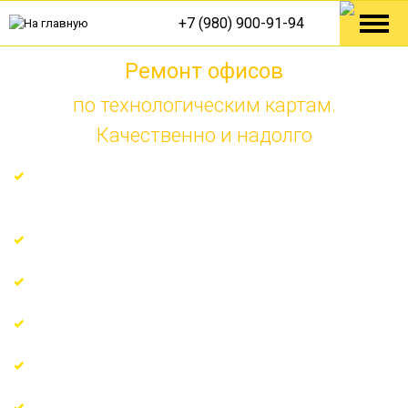
+7 (980) 900-91-94
Ремонт офисов
по технологическим картам.
Качественно и надолго
Ремонт по технологическим решениям от Knauf,
Tece, Danfoss
Гарантия на все виды работ 7 лет
Поэтапная оплата по факту
Узкопрофильные мастера с многолетним опытом
Регулярные отчёты о ходе ремонта
Еженедельные отчеты