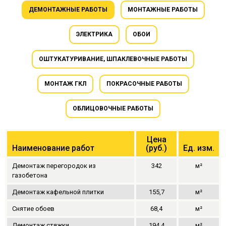
ДЕМОНТАЖНЫЕ РАБОТЫ
МОНТАЖНЫЕ РАБОТЫ
ЭЛЕКТРИКА
ОБОИ
ОШТУКАТУРИВАНИЕ, ШПАКЛЕВОЧНЫЕ РАБОТЫ
МОНТАЖ ГКЛ
ПОКРАСОЧНЫЕ РАБОТЫ
ОБЛИЦОВОЧНЫЕ РАБОТЫ
Цена
Наименование работ
(руб.)
Ед. изм.
Демонтаж перегородок из
342
м²
газобетона
Демонтаж кафельной плитки
155,7
м²
Снятие обоев
68,4
м²
Демонтаж стяжки
194,4
м²