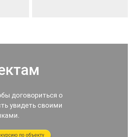
ектам
обы договориться о
сть увидеть своими
иками.
скурсию по объекту