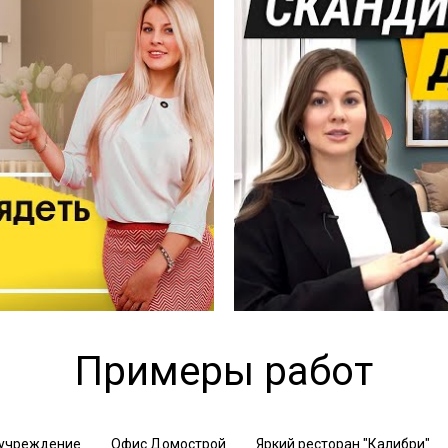
Примеры работ
 учреждение
Офис Домострой
Яркий ресторан "Калибри"