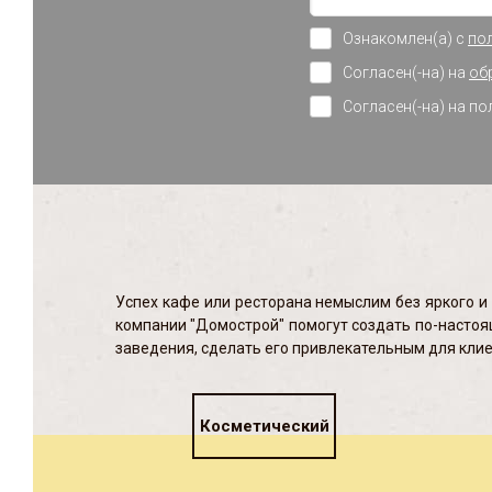
Ознакомлен(а) с
по
Согласен(-на) на
об
Согласен(-на) на п
Успех кафе или ресторана немыслим без яркого и
компании "Домострой" помогут создать по-насто
заведения, сделать его привлекательным для клие
Косметический