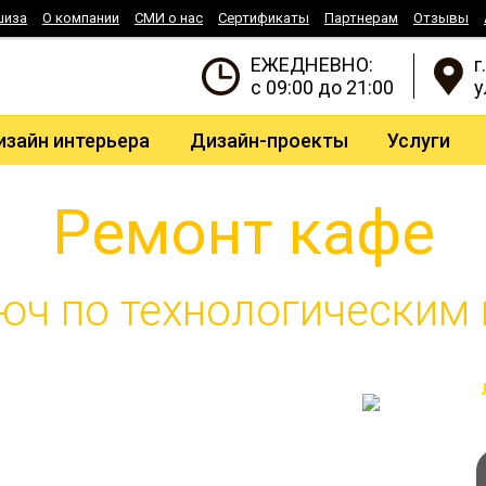
шиза
О компании
СМИ о нас
Сертификаты
Партнерам
Отзывы
ЕЖЕДНЕВНО:
г
с 09:00 до 21:00
у
изайн интерьера
Дизайн-проекты
Услуги
Ремонт кафе
юч по технологическим
 Knauf, Tece, Danfoss