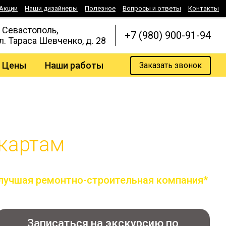
Акции
Наши дизайнеры
Полезное
Вопросы и ответы
Контакты
. Севастополь,
+7 (980) 900-91-94
л. Тараса Шевченко, д. 28
Цены
Наши работы
Заказать звонок
 картам
лучшая ремонтно-строительная компания*
по версии всероссийской премии лидер года
Записаться на экскурсию по