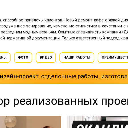
, способное привлечь клиентов. Новый ремонт кафе с яркой ди
продуманное зонирование, изменение стилистики в сочетании 
м последним модным веяньям. Опытные специалисты компании «До
гой нормативной документации. Только ответственный подход к р
ЕНЫ
ФОТО
ВИДЕО
НАШИ РАБОТЫ
ПРЕИМУЩЕСТ
зайн-проект, отделочные работы, изготовл
ор реализованных прое