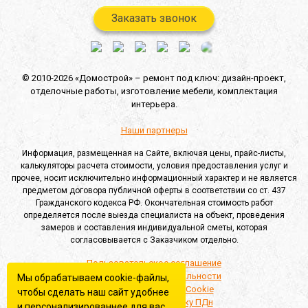
Заказать звонок
© 2010-2026 «Домострой» –
ремонт под ключ: дизайн-проект,
отделочные работы,
изготовление мебели,
комплектация
интерьера.
Наши партнеры
Информация, размещенная на Сайте, включая цены, прайс-листы,
калькуляторы расчета стоимости, условия предоставления услуг и
прочее, носит исключительно информационный характер и не является
предметом договора публичной оферты в соответствии со ст. 437
Гражданского кодекса РФ. Окончательная стоимость работ
определяется после выезда специалиста на объект, проведения
замеров и составления индивидуальной сметы, которая
согласовывается с Заказчиком отдельно.
Пользовательское соглашение
Политика конфиденциальности
Мы обрабатываем cookie-файлы,
Политика обработки Cookie
чтобы сделать наш сайт удобнее
Согласие на обработку ПДн
и персонализированнее для вас.