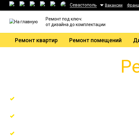
Севастополь
Вакансии
Фран
Ремонт под ключ:
от дизайна до комплектации
Ремонт квартир
Ремонт помещений
Д
Ре
Ремонт по технологическим решениям от
Гарантия на все виды работ 7 лет
Поэтапная оплата по факту