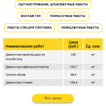
ОШТУКАТУРИВАНИЕ, ШПАКЛЕВОЧНЫЕ РАБОТЫ
МОНТАЖ ГКЛ
ПОКРАСОЧНЫЕ РАБОТЫ
РАБОТЫ СЛЕСАРЯ-ПЛОТНИКА
ОБЛИЦОВОЧНЫЕ РАБОТЫ
Цена
Наименование работ
(руб.)
Ед. изм.
Демонтаж перегородок из
342
м²
газобетона
Демонтаж кафельной плитки
155,7
м²
Снятие обоев
68,4
м²
Демонтаж стяжки
194,4
м²
Все цены