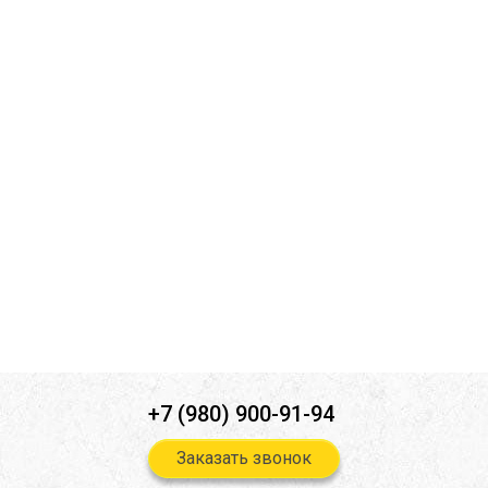
Комментарий к заявке
Ознакомлен(а) с
политикой конфиденциальности
*
Согласен(-на) на
обработку персональных данных
*
Согласен(-на) на получение
информационной и рекламной
рассылок
*
Отправить
+7 (980) 900-91-94
Заказать звонок