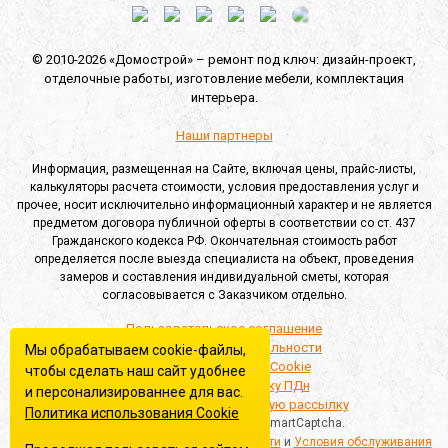
© 2010-2026 «Домострой» –
ремонт под ключ: дизайн-проект,
отделочные работы,
изготовление мебели,
комплектация
интерьера.
Наши партнеры
Информация, размещенная на Сайте, включая цены, прайс-листы,
калькуляторы расчета стоимости, условия предоставления услуг и
прочее, носит исключительно информационный характер и не является
предметом договора публичной оферты в соответствии со ст. 437
Гражданского кодекса РФ. Окончательная стоимость работ
определяется после выезда специалиста на объект, проведения
замеров и составления индивидуальной сметы, которая
согласовывается с Заказчиком отдельно.
Пользовательское соглашение
Политика конфиденциальности
Мы обрабатываем cookie-файлы,
Политика обработки Cookie
чтобы сделать наш сайт удобнее
Согласие на обработку ПДн
и персонализированнее для вас.
Согласие на информационную рассылку
Политика использования Сookie
Этот сайт защищён Yandex SmartCaptcha.
Применяются
Политика конфиденциальности
и
Условия обслуживания