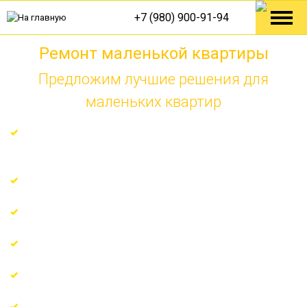
+7 (980) 900-91-94
Ремонт маленькой квартиры
Предложим лучшие решения для
маленьких квартир
Ремонт по технологическим решениям от Knauf,
Tece, Danfoss
Гарантия на все виды работ 7 лет
Поэтапная оплата по факту
Узкопрофильные мастера с многолетним опытом
Регулярные отчёты о ходе ремонта
Еженедельные отчеты