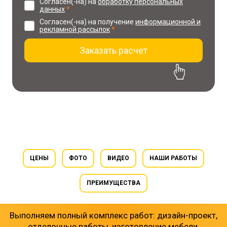
Согласен(-на) на
обработку персональных
данных
*
Согласен(-на) на получение
информационной и
рекламной рассылок
*
Заказать расчет
30% скидка на проект
при заказе ремонта
ЦЕНЫ
ФОТО
ВИДЕО
НАШИ РАБОТЫ
ПРЕИМУЩЕСТВА
Выполняем полный комплекс работ: дизайн-проект,
отделочные работы, изготовление мебели,