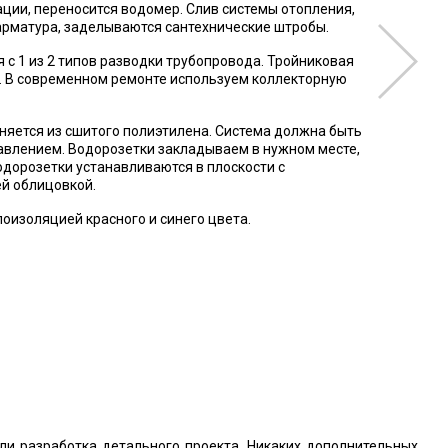
ции, переносится водомер. Слив системы отопления,
арматура, заделываются сантехнические штробы.
 с 1 из 2 типов разводки трубопровода. Тройниковая
). В современном ремонте используем коллекторную
няется из сшитого полиэтилена. Система должна быть
влением. Водорозетки закладываем в нужном месте,
одорозетки устанавливаются в плоскости с
й облицовкой.
оизоляцией красного и синего цвета.
ли разработка детального проекта. Никаких дополнительных