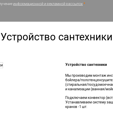
олучение
информационной и рекламной рассылок
*
Устройство сантехники
Устройство сантехники
Мы производим монтаж инст
бойлера/полотенценсушител
(стиральная/посудомоечная
и канализации (ванная/мой
Подключаем конвектор (вст
Устанавливаем систему защ
кранов -1 шт.