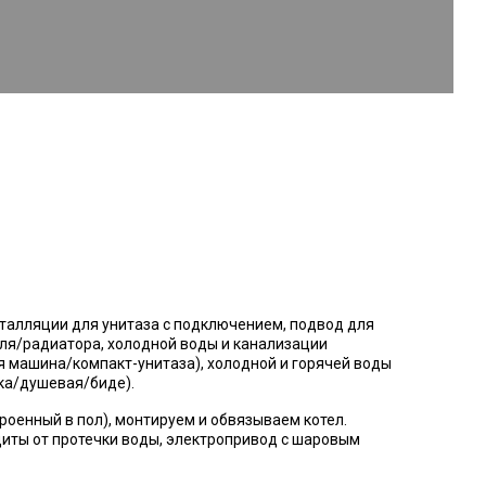
алляции для унитаза с подключением, подвод для
я/радиатора, холодной воды и канализации
 машина/компакт-унитаза), холодной и горячей воды
ка/душевая/биде).
роенный в пол), монтируем и обвязываем котел.
иты от протечки воды, электропривод с шаровым