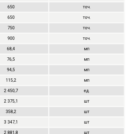
650
точ.
650
точ.
750
точ.
900
точ.
68,4
мп
76,5
мп
94,5
мп
115,2
мп
2
450,7
ед.
2
375,1
шт
358,2
шт
3
347,1
шт
2
881,8
шт