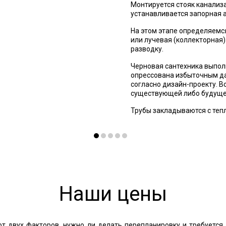
Монтируется стояк канализа
устанавливается запорная 
На этом этапе определяемся
или лучевая (коллекторная
разводку.
Черновая сантехника выпол
опрессована избыточным да
согласно дизайн-проекту. В
существующей либо будуще
Трубы закладываются с тепл
Наши цены
от двух факторов, нужно ли делать перепланировку и требуется 