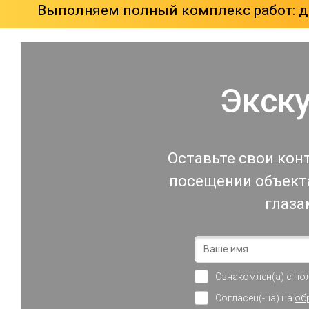
Выполняем полный комплекс работ: ди
Экск
Оставьте свои кон
посещении объекта
глаза
Ознакомлен(а) с
по
Согласен(-на) на
об