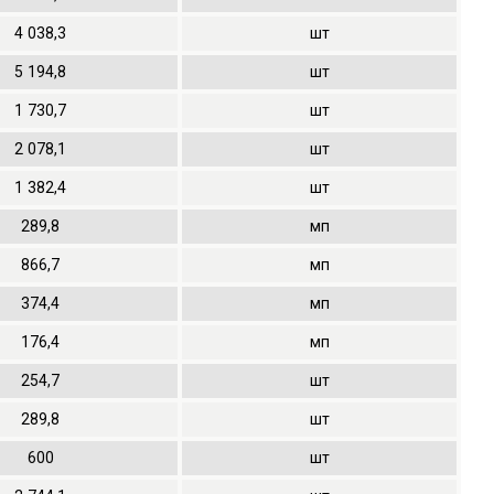
4
038,3
шт
5
194,8
шт
1
730,7
шт
2
078,1
шт
1
382,4
шт
289,8
мп
866,7
мп
374,4
мп
176,4
мп
254,7
шт
289,8
шт
600
шт