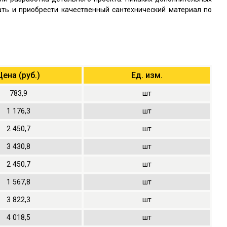
ть и приобрести качественный сантехнический материал по
Цена (руб.)
Ед. изм.
783,9
шт
1
176,3
шт
2
450,7
шт
3
430,8
шт
2
450,7
шт
1
567,8
шт
3
822,3
шт
4
018,5
шт