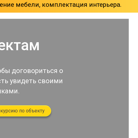
ение мебели, комплектация интерьера.
ектам
обы договориться о
сть увидеть своими
иками.
скурсию по объекту