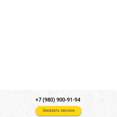
Комментарий к заявке
Ознакомлен(а) с
политикой конфиденциальности
*
Согласен(-на) на
обработку персональных данных
*
Согласен(-на) на получение
информационной и рекламной
рассылок
*
Отправить
+7 (980) 900-91-94
Заказать звонок