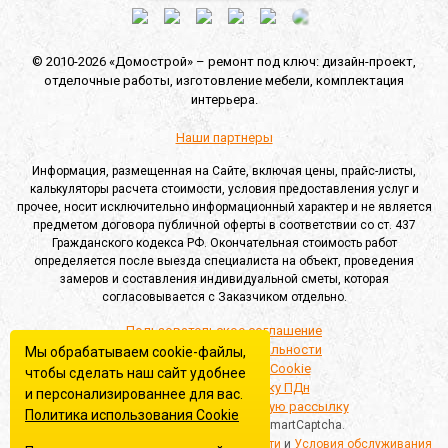
© 2010-2026 «Домострой» –
ремонт под ключ: дизайн-проект,
отделочные работы,
изготовление мебели,
комплектация
интерьера.
Наши партнеры
Информация, размещенная на Сайте, включая цены, прайс-листы,
калькуляторы расчета стоимости, условия предоставления услуг и
прочее, носит исключительно информационный характер и не является
предметом договора публичной оферты в соответствии со ст. 437
Гражданского кодекса РФ. Окончательная стоимость работ
определяется после выезда специалиста на объект, проведения
замеров и составления индивидуальной сметы, которая
согласовывается с Заказчиком отдельно.
Пользовательское соглашение
Политика конфиденциальности
Мы обрабатываем cookie-файлы,
Политика обработки Cookie
чтобы сделать наш сайт удобнее
Согласие на обработку ПДн
и персонализированнее для вас.
Согласие на информационную рассылку
Политика использования Сookie
Этот сайт защищён Yandex SmartCaptcha.
Применяются
Политика конфиденциальности
и
Условия обслуживания