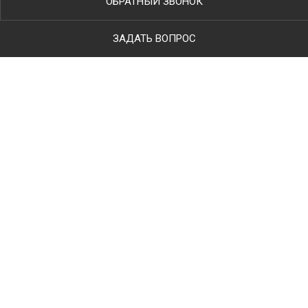
ОБРАТНЫЙ ЗВОНОК
ЗАДАТЬ ВОПРОС
Ваше имя
Телефон
*
E-mail
Тип работ
Комментарий к заявке