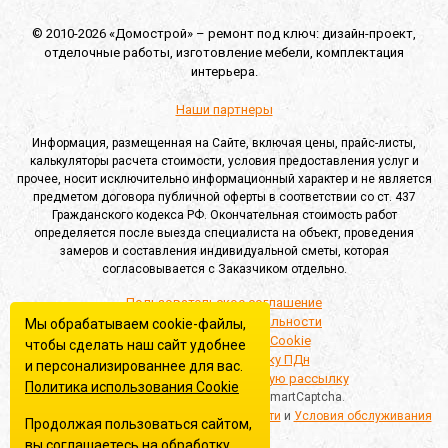
© 2010-2026 «Домострой» –
ремонт под ключ: дизайн-проект,
отделочные работы,
изготовление мебели,
комплектация
интерьера.
Наши партнеры
Информация, размещенная на Сайте, включая цены, прайс-листы,
калькуляторы расчета стоимости, условия предоставления услуг и
прочее, носит исключительно информационный характер и не является
предметом договора публичной оферты в соответствии со ст. 437
Гражданского кодекса РФ. Окончательная стоимость работ
определяется после выезда специалиста на объект, проведения
замеров и составления индивидуальной сметы, которая
согласовывается с Заказчиком отдельно.
Пользовательское соглашение
Политика конфиденциальности
Мы обрабатываем cookie-файлы,
Политика обработки Cookie
чтобы сделать наш сайт удобнее
Согласие на обработку ПДн
и персонализированнее для вас.
Согласие на информационную рассылку
Политика использования Сookie
Этот сайт защищён Yandex SmartCaptcha.
Применяются
Политика конфиденциальности
и
Условия обслуживания
Продолжая пользоваться сайтом,
вы соглашаетесь на
обработку