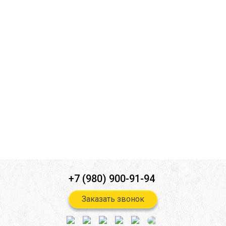
Ознакомлен(а) с
политикой конфиденциальности
*
Согласен(-на) на
обработку персональных данных
*
Согласен(-на) на получение
информационной и рекламной
рассылок
*
Отправить
+7 (980) 900-91-94
Заказать звонок