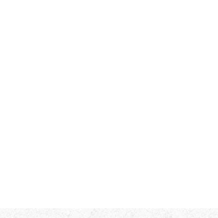
Тип работ
Комментарий к заявке
Ознакомлен(а) с
политикой конфиденциальности
*
Согласен(-на) на
обработку персональных данных
*
Согласен(-на) на получение
информационной и рекламной
рассылок
*
Отправить