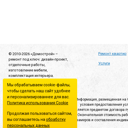
Согласен(-на) на
обработку персональных данных
*
Согласен(-на) на получение
информационной и рекламно
Отправить
Ремонт квартир
© 2010-2026 «Домострой» –
ремонт под ключ: дизайн-проект,
Услуги
отделочные работы,
изготовление мебели,
комплектация интерьера.
Мы обрабатываем cookie-файлы,
Наши партнеры
чтобы сделать наш сайт удобнее
и персонализированнее для вас.
Информация, размещенная на С
Политика использования Сookie
условия предоставления усл
Создание сайта
является предметом договора пу
Продолжая пользоваться сайтом,
Окончательная стоимость раб
вы соглашаетесь на
обработку
замеров и составления индиви
персональных данных