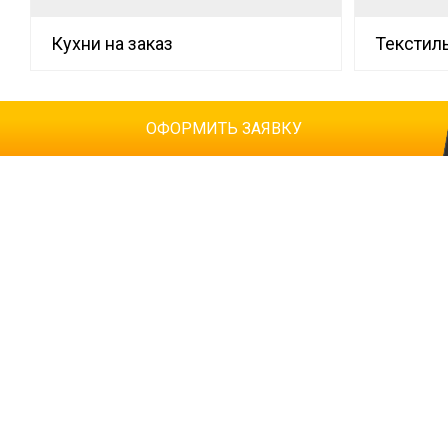
Кухни на заказ
Текстил
ОФОРМИТЬ ЗАЯВКУ
Ваше имя
Т
Телефон
*
К
E-mail
Ознакомлен(а) с
политикой конфиденциальности
*