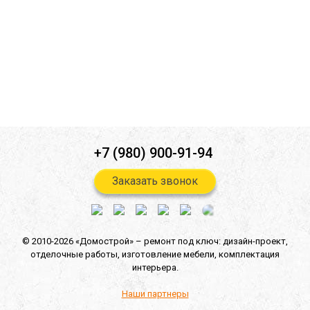
Ознакомлен(а) с
политикой конфиденциальности
*
Согласен(-на) на
обработку персональных данных
*
Согласен(-на) на получение
информационной и рекламной
рассылок
*
Отправить
+7 (980) 900-91-94
Заказать звонок
© 2010-2026 «Домострой» –
ремонт под ключ: дизайн-проект,
отделочные работы,
изготовление мебели,
комплектация
интерьера.
Наши партнеры