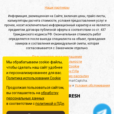
Наши партнеры
Информация, размещенная на Сайте, включая цены, прайс-листы,
калькуляторы расчета стоимости, условия предоставления услуг и
прочее, носит исключительно информационный характер и не является
предметом договора публичной оферты в соответствии со ст. 437
Гражданского кодекса РФ. Окончательная стоимость работ
определяется после выезда специалиста на объект, проведения
замеров и составления индивидуальной сметы, которая
согласовывается с Заказчиком отдельно.
Пользовательское соглашение
Политика конфиденциальности
Мы обрабатываем cookie-файлы,
Политика обработки Cookie
чтобы сделать наш сайт удобнее
Согласие на обработку ПДн
и персонализированнее для вас.
Согласие на информационную рассылку
Политика использования Сookie
Этот сайт защищён Yandex SmartCaptcha.
Применяются
Политика конфиденциальности
и
Условия обслуживания
Продолжая пользоваться сайтом,
вы соглашаетесь на
обработку
Создание сайта
персональных данных
в соответствии с
политикой о ПДн
.