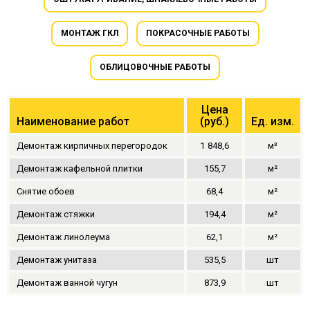
МОНТАЖ ГКЛ
ПОКРАСОЧНЫЕ РАБОТЫ
ОБЛИЦОВОЧНЫЕ РАБОТЫ
Цена
Наименование работ
(руб.)
Ед. изм.
Демонтаж кирпичных перегородок
1
848,6
м³
Демонтаж кафельной плитки
155,7
м²
Снятие обоев
68,4
м²
Демонтаж стяжки
194,4
м²
Демонтаж линолеума
62,1
м²
Демонтаж унитаза
535,5
шт
Демонтаж ванной чугун
873,9
шт