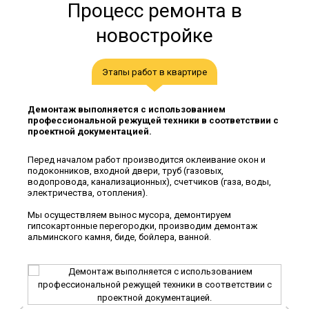
Процесс ремонта в
новостройке
Этапы работ в квартире
Демонтаж выполняется с использованием
Дем
профессиональной режущей техники в соответствии с
проф
проектной документацией.
прое
м
Перед началом работ производится оклеивание окон и
Пере
подоконников, входной двери, труб (газовых,
подо
ы,
водопровода, канализационных), счетчиков (газа, воды,
водо
электричества, отопления).
элек
о
Мы осуществляем вынос мусора, демонтируем
Мы о
гипсокартонные перегородки, производим демонтаж
гипс
ры с
альминского камня, биде, бойлера, ванной.
альм
 на