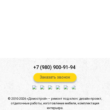
Ознакомлен(а) с
политикой конфиденциальности
*
Согласен(-на) на
обработку персональных данных
*
Согласен(-на) на получение
информационной и рекламной
рассылок
*
Отправить
+7 (980) 900-91-94
Заказать звонок
© 2010-2026 «Домострой» –
ремонт под ключ: дизайн-проект,
отделочные работы,
изготовление мебели,
комплектация
интерьера.