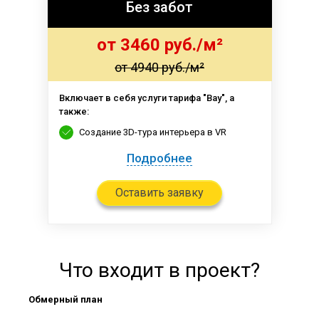
Без забот
от 3460 руб./м²
от 4940 руб./м²
Включает в себя услуги тарифа "Вау", а
также:
Создание 3D-тура интерьера в VR
Подробнее
Оставить заявку
Что входит в проект?
Обмерный план
Пла