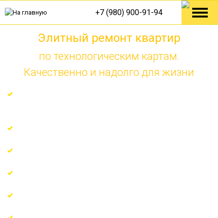
+7 (980) 900-91-94
Элитный ремонт квартир
по технологическим картам.
Качественно и надолго для жизни
Ремонт по технологическим решениям от Knauf,
Tece, Danfoss
Гарантия на все виды работ 7 лет
Поэтапная оплата по факту
Узкопрофильные мастера с многолетним опытом
Регулярные отчёты о ходе ремонта
Еженедельные отчеты