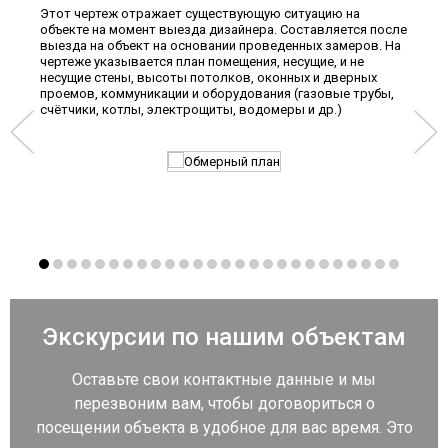
Этот чертеж отражает существующую ситуацию на
Разр
объекте на момент выезда дизайнера. Составляется после
коли
выезда на объект на основании проведенных замеров. На
мебе
чертеже указывается план помещения, несущие, и не
план
несущие стены, высоты потолков, оконных и дверных
расс
проемов, коммуникации и оборудования (газовые трубы,
внос
счётчики, котлы, электрощиты, водомеры и др.)
выби
друг
вари
Экскурсии по нашим объектам
Оставьте свои контактные данные и мы
перезвоним вам, чтобы договориться о
посещении объекта в удобное для вас время. Это